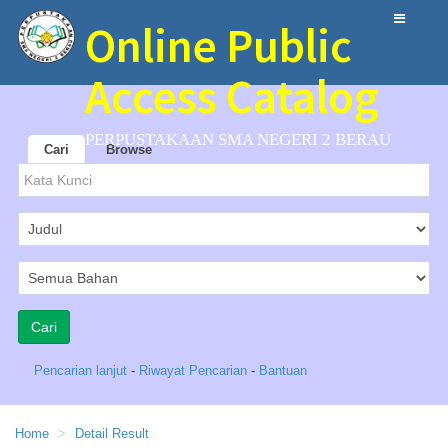
Online Public
Access Catalog
PERPUSTAKAAN SMA NEGERI 2 BERAU
Cari
Browse
Pencarian lanjut
-
Riwayat Pencarian
-
Bantuan
Home
Detail Result