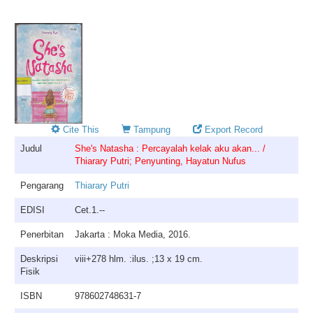
Cite This
Tampung
Export Record
Judul
She's Natasha : Percayalah kelak aku akan... /
Thiarary Putri; Penyunting, Hayatun Nufus
Pengarang
Thiarary Putri
EDISI
Cet.1.--
Penerbitan
Jakarta : Moka Media, 2016.
Deskripsi
viii+278 hlm. :ilus. ;13 x 19 cm.
Fisik
ISBN
978602748631-7