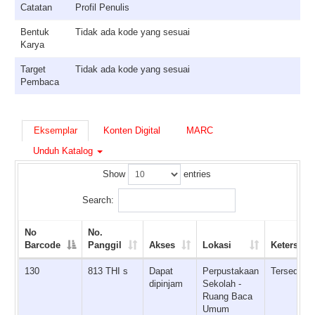
Catatan
Profil Penulis
Bentuk
Tidak ada kode yang sesuai
Karya
Target
Tidak ada kode yang sesuai
Pembaca
Eksemplar
Konten Digital
MARC
Unduh Katalog
Show
entries
Search:
No
No.
Barcode
Panggil
Akses
Lokasi
Ketersedi
130
813 THI s
Dapat
Perpustakaan
Tersedia
dipinjam
Sekolah -
Ruang Baca
Umum